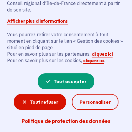
Conseil régional d’Ile-de-France directement à partir
de son site.
Afficher plus d’informations
Partager
Vous pourrez retirer votre consentement à tout
Partager sur Facebook
Partager sur Twitter
Partager sur Linkedin
Copier dans le presse-papier
moment en cliquant sur le lien « Gestion des cookies »
situé en pied de page.
Pour en savoir plus sur les partenaires,
cliquez ici
.
Date de publication
Publié 24 juillet 2023
Pour en savoir plus sur les cookies,
cliquez ici
.
Temps de lecture
3 minutes
Tout accepter
Agrandir l'image
Tout refuser
Personnaliser
Politique de protection des données