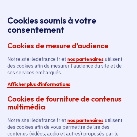
Panneau de gestion des cookies
Aller au menu
Aller au contenu principal
Aller au pied de page
Menu
Je re
Cookies soumis à votre
L'Île-de-
Toutes les actualités
Accueil
consentement
France, un autre patrimoine : cathédrales de
Cookies de mesure d’audience
l'industrie
Notre site iledefrance.fr et
nos partenaires
utilisent
des cookies afin de mesurer l’audience du site et de
Actualité
Patrimoine
Patrimoine industriel
ses services embarqués.
Afficher plus d’informations
L'Île-de-France, un
Cookies de fourniture de contenus
autre patrimoine :
multimédia
cathédrales de
Notre site iledefrance.fr et
nos partenaires
utilisent
l'industrie
des cookies afin de vous permettre de lire des
contenus (vidéos, audio et autres) proposés par le