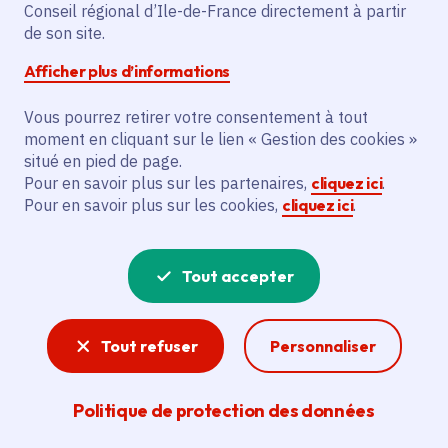
d’expression
Conseil régional d’Ile-de-France directement à partir
de son site.
Afficher plus d’informations
Vous pourrez retirer votre consentement à tout
Partager
moment en cliquant sur le lien « Gestion des cookies »
situé en pied de page.
Partager sur Facebook
Partager sur Twitter
Partager sur Linkedin
Copier dans le presse-papier
Pour en savoir plus sur les partenaires,
cliquez ici
.
Pour en savoir plus sur les cookies,
cliquez ici
.
Date de publication
Publié 22 octobre 2020
Temps de lecture
4 minutes
Tout accepter
Agrandir l'image
Tout refuser
Personnaliser
Politique de protection des données