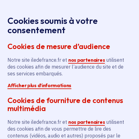
Panneau de gestion des cookies
Aller au menu
Aller au contenu principal
Aller au pied de page
Menu
Je re
Cookies soumis à votre
Accord de
Toutes les actualités
Accueil
consentement
coopération entre la Région Île-de-France et le
Cookies de mesure d’audience
Conseil de région de Casablanca-Settat
Notre site iledefrance.fr et
nos partenaires
utilisent
des cookies afin de mesurer l’audience du site et de
Actualité
Actions internationales
ses services embarqués.
Afficher plus d’informations
Accord de coopération
Cookies de fourniture de contenus
entre la Région Île-de-
multimédia
France et le Conseil de
Notre site iledefrance.fr et
nos partenaires
utilisent
région de Casablanca-
des cookies afin de vous permettre de lire des
contenus (vidéos, audio et autres) proposés par le