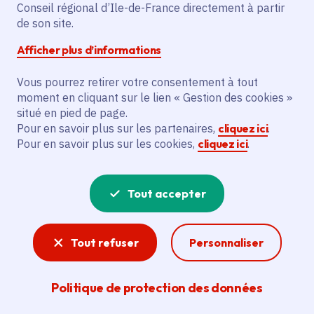
Settat
Conseil régional d’Ile-de-France directement à partir
de son site.
Afficher plus d’informations
Vous pourrez retirer votre consentement à tout
Partager
moment en cliquant sur le lien « Gestion des cookies »
situé en pied de page.
Partager sur Facebook
Partager sur Twitter
Partager sur Linkedin
Copier dans le presse-papier
Pour en savoir plus sur les partenaires,
cliquez ici
.
Pour en savoir plus sur les cookies,
cliquez ici
.
Date de publication
Publié 12 septembre 2016 , mis à jour le 02 mai
2025
Tout accepter
Temps de lecture
2 minutes
Tout refuser
Personnaliser
Agrandir l'image
Politique de protection des données