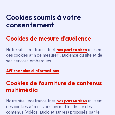
Panneau de gestion des cookies
Aller au menu
Aller au contenu principal
Aller au pied de page
Menu
Je re
Cookies soumis à votre
Au-delà de
Tous les événements
Accueil
consentement
l'écran
Cookies de mesure d’audience
Notre site iledefrance.fr et
nos partenaires
utilisent
Événement
Festival
Cinéma et audiovisuel
des cookies afin de mesurer l’audience du site et de
ses services embarqués.
Vincennes
Afficher plus d’informations
Au-delà de l'écran
Cookies de fourniture de contenus
multimédia
Jeudi 16 novembre 2023
Notre site iledefrance.fr et
nos partenaires
utilisent
Date de l'arrêté
dimanche 19 novembre 2023
des cookies afin de vous permettre de lire des
contenus (vidéos, audio et autres) proposés par le