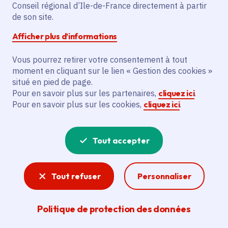
Vincennes (94)
Conseil régional d’Ile-de-France directement à partir
de son site.
Payant
Afficher plus d’informations
Partager
Vous pourrez retirer votre consentement à tout
moment en cliquant sur le lien « Gestion des cookies »
situé en pied de page.
Partager sur Facebook
Partager sur Twitter
Partager sur Linkedin
Copier dans le presse-papier
Pour en savoir plus sur les partenaires,
cliquez ici
.
Pour en savoir plus sur les cookies,
cliquez ici
.
Tout accepter
Tout refuser
Personnaliser
Politique de protection des données
Crédit photo :
© Au-delà de l'écran