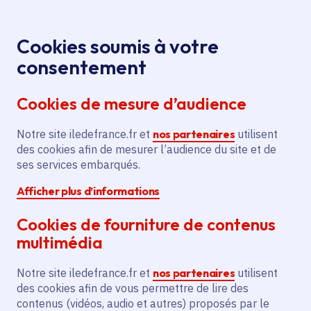
Panneau de gestion des cookies
Aller au menu
Aller au contenu principal
Aller au pied de page
Menu
Je re
Cookies soumis à votre
Découvrir le fonctionnement de la Région
Accueil
consentement
L'action sociale de la
La Région en action
Cookies de mesure d’audience
Région
Notre site iledefrance.fr et
nos partenaires
utilisent
des cookies afin de mesurer l’audience du site et de
Action régionale
Région Île-de-France
ses services embarqués.
Afficher plus d’informations
Action sociale
Cookies de fourniture de contenus
L'action sociale de la
multimédia
Région
Notre site iledefrance.fr et
nos partenaires
utilisent
des cookies afin de vous permettre de lire des
contenus (vidéos, audio et autres) proposés par le