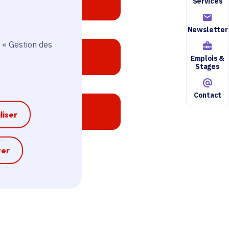
Services
Newsletter
 « Gestion des
Emplois &
Stages
Contact
liser
e
ter