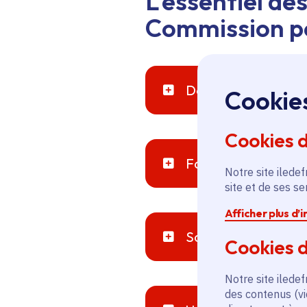
L'essentiel des
Commission 
Développer les tra
Cookie
Cookies 
Favoriser la réussit
Notre site iledef
site et de ses s
Afficher plus d’
Soutenir les commu
Cookies d
Notre site iledef
des contenus (vi