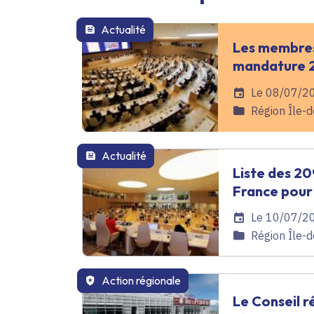
Actualité
Les membres
mandature 
Date de l'arrêté
Le 08/07/2
Catégorie
Région Île-
Actualité
Liste des 20
France pour
Date de l'arrêté
Le 10/07/2
Catégorie
Région Île-
Action régionale
Le Conseil r