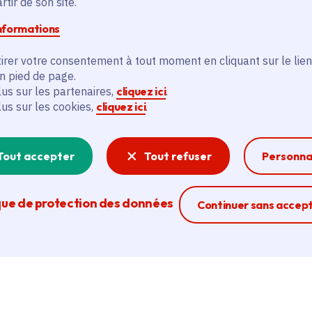
e
tir de son site.
informations
irer votre consentement à tout moment en cliquant sur le lien
en pied de page.
nsition écologique
lus sur les partenaires,
cliquez ici
.
lus sur les cookies,
cliquez ici
.
t l'innovation
Tout accepter
Tout refuser
Personna
que de protection des données
Ferme la modal
Continuer sans accep