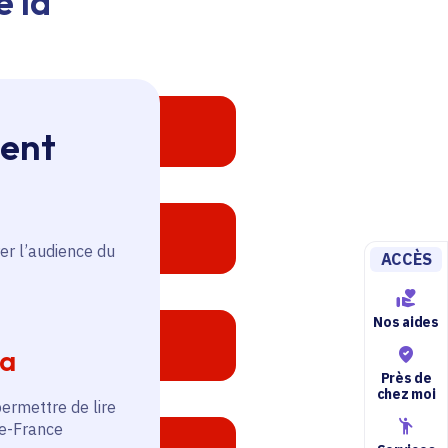
e la
ment
er l’audience du
ACCÈS
Nos aides
ia
Près de
chez moi
permettre de lire
de-France