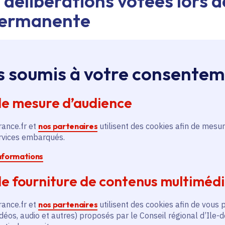
 délibérations votées lors d
permanente
nsports
s soumis à votre consente
de mesure d’audience
e des jeunes
rance.fr et
nos partenaires
utilisent des cookies afin de mesur
ervices embarqués.
informations
nes et les départements
e fourniture de contenus multiméd
rance.fr et
nos partenaires
utilisent des cookies afin de vous 
déos, audio et autres) proposés par le Conseil régional d’Ile-