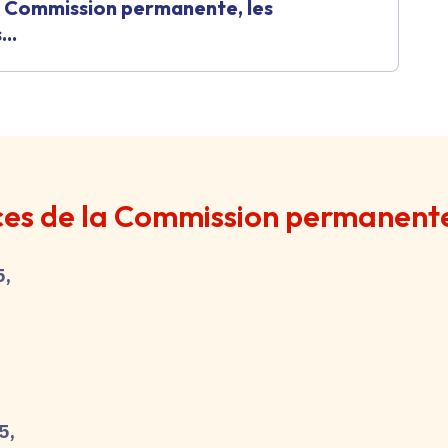
la Commission permanente, les
..
ces de la Commission permanent
5,
5,