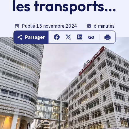
les transports...
Date de publication
Publié 15 novembre 2024
Temps de lecture
6 minutes
Partager
Partager sur Facebook
Partager sur Twitter
Partager sur Linkedin
Copier dans le pr
Imprimer