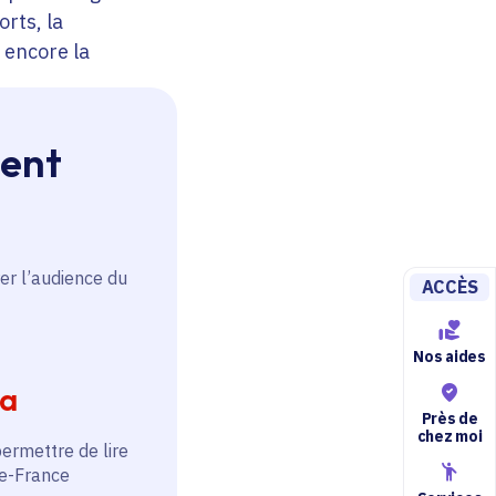
rts, la
 encore la
ou de dispositifs
s concrets qui
ment
ocaux.
ion
er l’audience du
ACCÈS
ion régionale en
Nos aides
intelligence
ia
mmissions
Près de
chez moi
la Région. Les
permettre de lire
de-France
permettre une