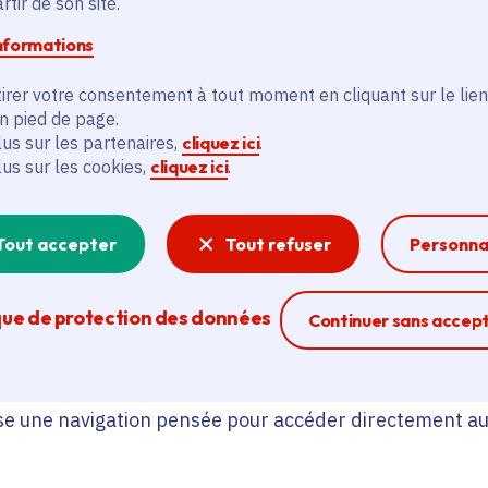
tir de son site.
 structurée des projets et dispositifs.
informations
t ainsi de mieux comprendre :
irer votre consentement à tout moment en cliquant sur le lien
en pied de page.
lus sur les partenaires,
cliquez ici
.
lus sur les cookies,
cliquez ici
.
a Région Île-de-France,
s sont déployées,
Tout accepter
Tout refuser
Personna
ns elles répondent.
que de protection des données
Ferme la modal
Continuer sans accep
’action régionale au plus près du t
se une navigation pensée pour accéder directement au