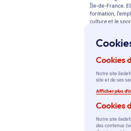
Île-de-France. E
formation, l’emp
culture et le spor
Ces interventions
déployés sur l’e
Cookie
répondent aux be
Cookies 
Un service
Notre site iledef
régionale
site et de ses s
Afficher plus d’
Le service « Ma R
Île-de-France plu
Cookies d
artificielle des 
permanentes
) p
Notre site iledef
des contenus (vi
informations son