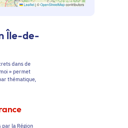
Leaflet
|
©
OpenStreetMap
contributors
n Île-de-
crets dans de
 moi » permet
 par thématique,
France
 par la Région