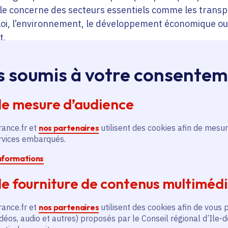
lle concerne des secteurs essentiels comme les transpo
loi, l’environnement, le développement économique ou
t.
 prennent la forme d’aides, d’équipements, de projets 
nsemble du territoire. Elles traduisent des engagement
s soumis à votre consente
soins des habitants, des entreprises et des acteurs l
de mesure d’audience
 pour décrypter simplement l’act
rance.fr et
nos partenaires
utilisent des cookies afin de mesur
ervices embarqués.
informations
égion près de chez moi » a été conçu pour rendre l’act
s lisible. Il s’appuie sur un traitement automatisé par 
e fourniture de contenus multiméd
contenus (rapports votés par
le Conseil régional en Co
our faciliter la compréhension des actions menées par 
rance.fr et
nos partenaires
utilisent des cookies afin de vous 
déos, audio et autres) proposés par le Conseil régional d’Ile-
t organisées et restituées de manière claire, afin de 