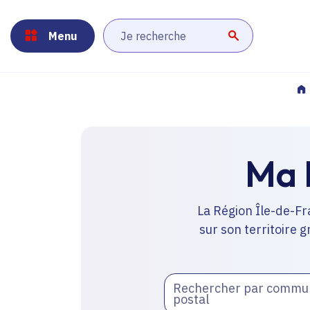
Panneau de gestion des cookies
Aller au menu
Aller au contenu principal
Aller au pied de page
Menu
Lancer la r
Ma 
La Région Île-de-Fr
sur son territoire g
Rechercher par commu
postal