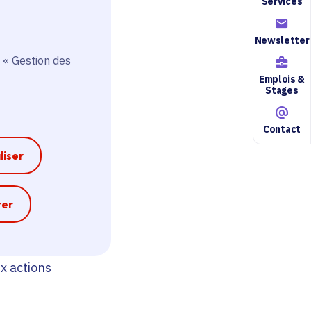
Services
Newsletter
 « Gestion des
Emplois &
Stages
Contact
liser
e
ter
erritoire
x actions