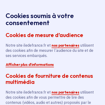
Panneau de gestion des cookies
Aller au menu
Aller au contenu principal
Aller au pied de page
Aller au chatbot
Menu
Je re
Cookies soumis à votre
Chèque
Aides et appels à projets
Accueil
consentement
diagnostic Cyber
Cookies de mesure d’audience
Notre site iledefrance.fr et
nos partenaires
utilisent
Aide
Développement économique
Sécurité
des cookies afin de mesurer l’audience du site et de
ses services embarqués.
Chèque diagnostic
Afficher plus d’informations
Cyber
Cookies de fourniture de contenus
multimédia
Date de publication
Dépôt des demandes fermé depuis le
Notre site iledefrance.fr et
nos partenaires
utilisent
21 février 2025
des cookies afin de vous permettre de lire des
contenus (vidéos, audio et autres) proposés par le