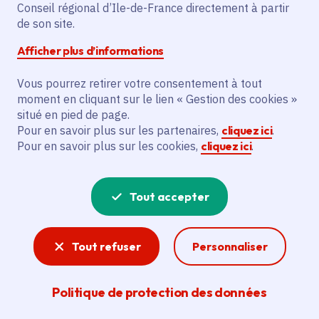
Public
Petites et moyennes entreprises, Association régie
Conseil régional d’Ile-de-France directement à partir
par la loi de 1901
de son site.
Afficher plus d’informations
Partager
Vous pourrez retirer votre consentement à tout
moment en cliquant sur le lien « Gestion des cookies »
Partager sur Facebook
Partager sur Twitter
Partager sur Linkedin
Copier dans le presse-papier
situé en pied de page.
Pour en savoir plus sur les partenaires,
cliquez ici
.
Pour en savoir plus sur les cookies,
cliquez ici
.
Tout accepter
Le chèque diagnostic Cyber vise à
aider les PME à se prémunir des
Tout refuser
Personnaliser
menaces cyber avec une aide pouvant
aller jusqu'à 5.000€. ATTENTION :
Politique de protection des données
CETTE AIDE N'EST PLUS PROPOSÉE.